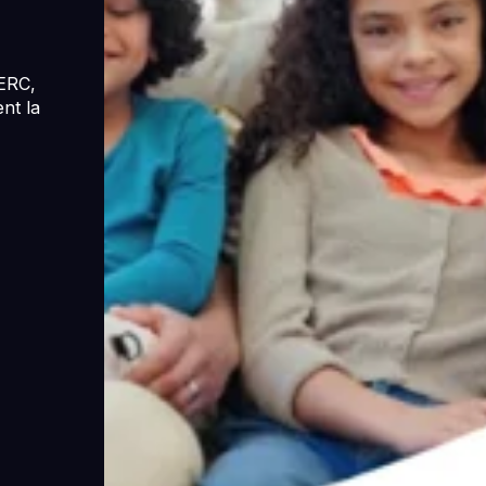
CERC,
nt la