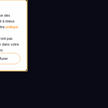
ise des
nt à mieux
otre
politique
eront pas
sé dans votre
es.
fuser