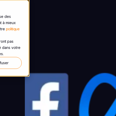
ise des
nt à mieux
otre
politique
eront pas
sé dans votre
es.
fuser