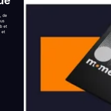
ue
, de
ous
b et
 et