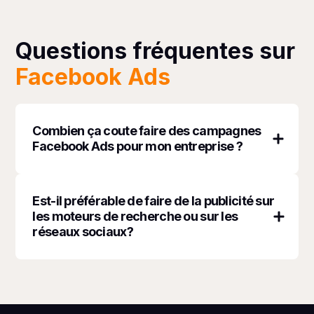
Questions fréquentes sur
Facebook Ads
Combien ça coute faire des campagnes
Facebook Ads pour mon entreprise ?
Chaque projet et chaque campagne sont
différents. Il est possible de débuter sur
Est-il préférable de faire de la publicité sur
Facebook Ads (Meta Ads) avec seulement 1$
les moteurs de recherche ou sur les
réseaux sociaux?
par jour. Tout dépendant de facteurs clés tel
que vos objectifs de développement, vos
produits et votre marché; nos experts
La réponse ici varie énormément en fonction
pourront vous aider à établir un budget
de votre secteur d'activités ainsi que votre
stratégique.
audience. Dans beaucoup de cas, une