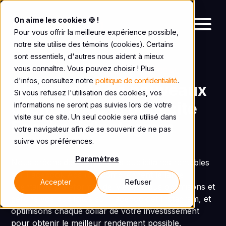
On aime les cookies 🍪 !
Pour vous offrir la meilleure expérience possible,
notre site utilise des témoins (cookies). Certains
sont essentiels, d'autres nous aident à mieux
vous connaître. Vous pouvez choisir ! Plus
AGENCE FACEBOOK ADS À MONTRÉAL
d'infos, consultez notre
politique de confidentialité
.
Attirez plus de nouveaux
Si vous refusez l'utilisation des cookies, vos
clients avec la publicité
informations ne seront pas suivies lors de votre
visite sur ce site. Un seul cookie sera utilisé dans
Facebook/Instagram
votre navigateur afin de se souvenir de ne pas
suivre vos préférences.
Paramètres
Nous créons des campagnes publicitaires rentables
sur Facebook Ads (qui comprennent le large
Accepter
Refuser
éventail de plateformes de Meta). Nous optimisons et
gérons vos publicités sur Facebook et Instagram, et
optimisons chaque dollar de votre investissement
pour obtenir le meilleur rendement possible.