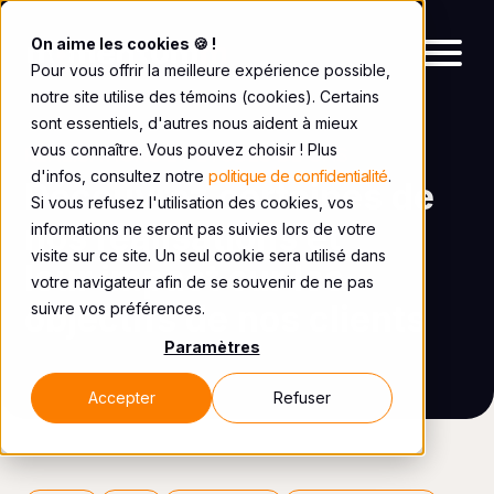
On aime les cookies 🍪 !
Pour vous offrir la meilleure expérience possible,
notre site utilise des témoins (cookies). Certains
sont essentiels, d'autres nous aident à mieux
vous connaître. Vous pouvez choisir ! Plus
RÉALISATIONS ET ÉTUDES DE CAS
d'infos, consultez notre
politique de confidentialité
.
Découvrez certaines de
Si vous refusez l'utilisation des cookies, vos
nos réalisations et
informations ne seront pas suivies lors de votre
visite sur ce site. Un seul cookie sera utilisé dans
leur impact sur les
votre navigateur afin de se souvenir de ne pas
objectifs de nos clients
suivre vos préférences.
Paramètres
Accepter
Refuser