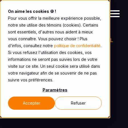
On aime les cookies 🍪 !
Pour vous offrir la meilleure expérience possible,
notre site utilise des témoins (cookies). Certains
sont essentiels, d'autres nous aident à mieux
vous connaître. Vous pouvez choisir ! Plus
AGENCE DE MARKETING WEB À MONTRÉAL
d'infos, consultez notre
politique de confidentialité
.
Propulsez votre
Si vous refusez l'utilisation des cookies, vos
croissance avec le
informations ne seront pas suivies lors de votre
visite sur ce site. Un seul cookie sera utilisé dans
marketing numérique
votre navigateur afin de se souvenir de ne pas
suivre vos préférences.
Paramètres
Accepter
Refuser