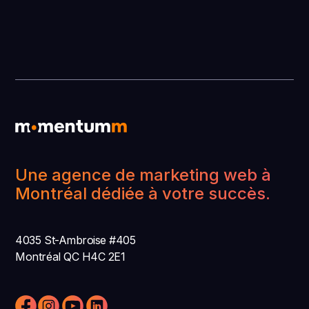
vos objectifs.
résultats en quelques semaines; le SEO
organique prend généralement 3 à 6 mois
pour un impact significatif. Momentumm
priorise les victoires rapides (publicité,
optimisation de pages existantes) pendant que
les fondations SEO se mettent en place.
Une agence de marketing web à
Montréal dédiée à votre succès.
4035 St-Ambroise #405
Montréal QC H4C 2E1