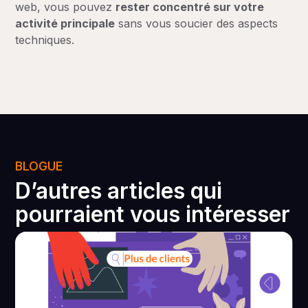
web, vous pouvez
rester concentré sur votre
Audit SEO puis restructuration
Inférieur à 2% ou en baisse constante
activité principale
sans vous soucier des aspects
Temps de chargement
techniques.
BLOGUE
D’autres articles qui
pourraient vous intéresser