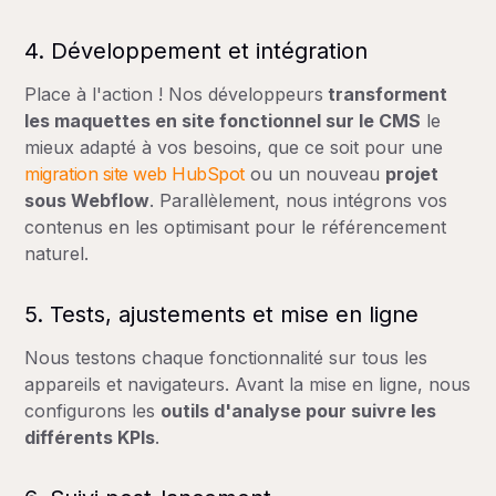
4. Développement et intégration
Place à l'action ! Nos développeurs
transforment
Action recommandée
Plus de 3-4 ans sans mise à jour majeure
les maquettes en site fonctionnel sur le CMS
le
Trafic organique
mieux adapté à vos besoins, que ce soit pour une
migration site web HubSpot
ou un nouveau
projet
sous Webflow
. Parallèlement, nous intégrons vos
contenus en les optimisant pour le référencement
naturel.
5. Tests, ajustements et mise en ligne
Nous testons chaque fonctionnalité sur tous les
appareils et navigateurs. Avant la mise en ligne, nous
configurons les
outils d'analyse pour suivre les
différents KPIs
.