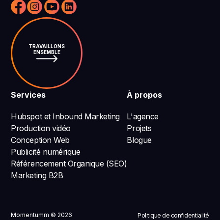
TRAVAILLONS
ENSEMBLE
Services
À propos
Optimisation UX/UI
Plus de 3 secondes
Compatibilité mobile
Hubspot et Inbound Marketing
L'agence
Production vidéo
Projets
Conception Web
Blogue
Publicité numérique
Référencement Organique (SEO)
Marketing B2B
Momentumm © 2026
Politique de confidentialité