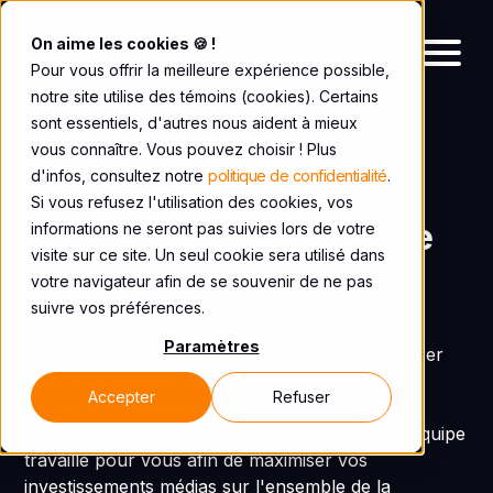
On aime les cookies 🍪 !
Pour vous offrir la meilleure expérience possible,
notre site utilise des témoins (cookies). Certains
sont essentiels, d'autres nous aident à mieux
vous connaître. Vous pouvez choisir ! Plus
AGENCE GOOGLE ADS À MONTRÉAL
d'infos, consultez notre
politique de confidentialité
.
Accélérez votre
Si vous refusez l'utilisation des cookies, vos
croissance avec Google
informations ne seront pas suivies lors de votre
visite sur ce site. Un seul cookie sera utilisé dans
Ads
votre navigateur afin de se souvenir de ne pas
suivre vos préférences.
Paramètres
Cherchez-vous à augmenter votre visibilité, attirer
plus de nouveaux prospects, à augmenter vos
Accepter
Refuser
ventes et à développer votre entreprise? Étant
certifiée en tant qu'agence Google Ads, notre équipe
travaille pour vous afin de maximiser vos
investissements médias sur l'ensemble de la