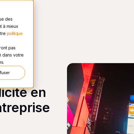
ise des
nt à mieux
otre
politique
eront pas
sé dans votre
es.
ne
fuser
cité en
ntreprise