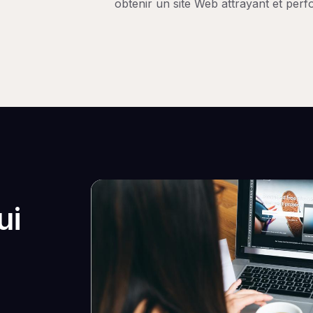
obtenir un site Web attrayant et perf
ui