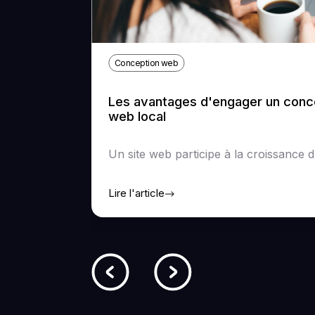
Conception web
Les avantages d'engager un conce
web local
Un site web participe à la croissance d’
Lire l'article