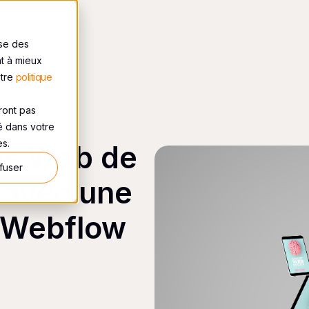
ise des
nt à mieux
otre
politique
eront pas
sé dans votre
es.
es Web de
fuser
e avec une
 Webflow