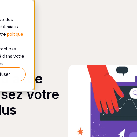
ise des
nt à mieux
otre
politique
eront pas
sé dans votre
es.
eb axée
fuser
nsez votre
lus